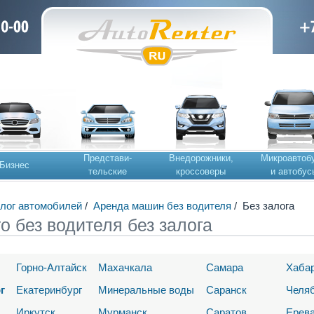
Представи-
Внедорожники,
Микроавтоб
Бизнес
тельские
кроссоверы
и автобус
лог автомобилей
/
Аренда машин без водителя
/
Без залога
о без водителя без залога
Горно-Алтайск
Махачкала
Самара
Хаба
г
Екатеринбург
Минеральные воды
Саранск
Челя
Иркутск
Мурманск
Саратов
Ерев