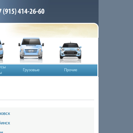
усы
Грузовые
Прочие
ы
ровск
бинск
ан