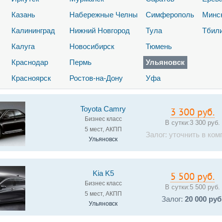
Казань
Набережные Челны
Симферополь
Минс
Калининград
Нижний Новгород
Тула
Тбил
Калуга
Новосибирск
Тюмень
Краснодар
Пермь
Ульяновск
Красноярск
Ростов-на-Дону
Уфа
Toyota Camry
3 300 руб.
Бизнес класс
В сутки:
3 300 руб.
5 мест, АКПП
Залог: уточнить в ком
Ульяновск
Kia K5
5 500 руб.
Бизнес класс
В сутки:
5 500 руб.
5 мест, АКПП
Залог:
20 000 руб
Ульяновск