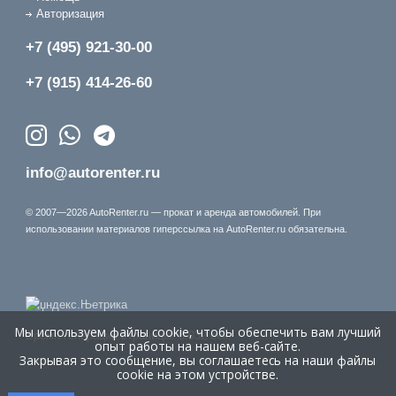
Авторизация
+7 (495) 921-30-00
+7 (915) 414-26-60
info@autorenter.ru
© 2007—2026 AutoRenter.ru — прокат и аренда автомобилей. При
использовании материалов гиперссылка на AutoRenter.ru обязательна.
Мы используем файлы cookie, чтобы обеспечить вам лучший
Время генерации страницы: 8.032 сек.
опыт работы на нашем веб-сайте.
Закрывая это сообщение, вы соглашаетесь на наши файлы
cookie на этом устройстве.