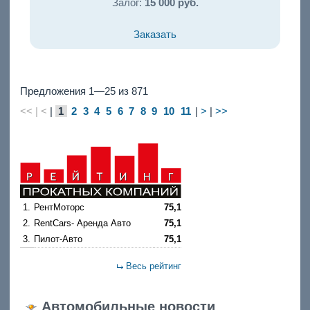
Залог:
15 000 руб.
Заказать
Предложения 1—25 из 871
<< | <
|
1
2
3
4
5
6
7
8
9
10
11
|
>
|
>>
1.
РентМоторс
75,1
2.
RentCars- Аренда Авто
75,1
3.
Пилот-Авто
75,1
Весь рейтинг
Автомобильные новости