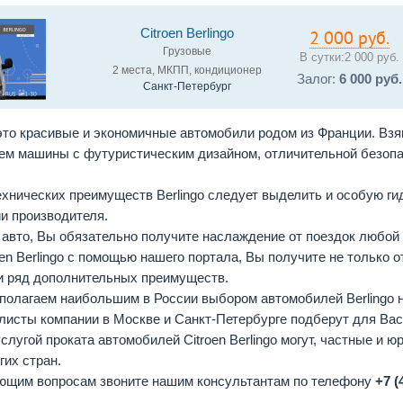
Citroen Berlingo
2 000 руб.
Грузовые
В сутки:
2 000 руб.
2 места, МКПП, кондиционер
Залог:
6 000 руб.
Санкт-Петербург
— это красивые и экономичные автомобили родом из Франции. Вз
ем машины с футуристическим дизайном, отличительной безопа
хнических преимуществ Berlingo следует выделить и особую г
и производителя.
о авто, Вы обязательно получите наслаждение от поездок любой
oen Berlingo с помощью нашего портала, Вы получите не только 
и ряд дополнительных преимуществ.
полагаем наибольшим в России выбором автомобилей Berlingo н
листы компании в Москве и Санкт-Петербурге подберут для Вас
лугой проката автомобилей Citroen Berlingo могут, частные и ю
гих стран.
ющим вопросам звоните нашим консультантам по телефону
+7 (