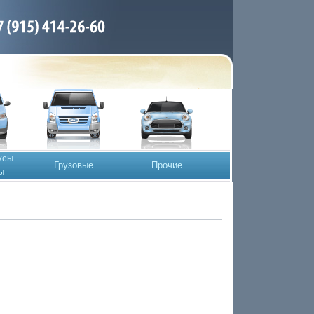
усы
Грузовые
Прочие
ы