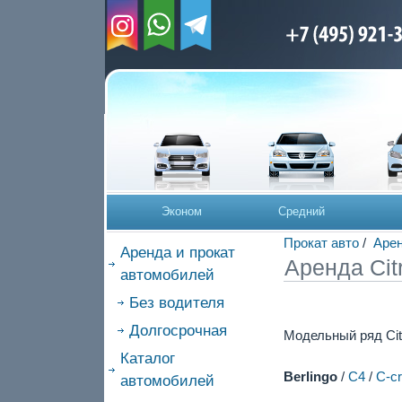
Эконом
Средний
Прокат авто
/
Арен
Аренда и прокат
Аренда Cit
автомобилей
Без водителя
Долгосрочная
Модельный ряд Cit
Каталог
Berlingo
/
C4
/
C-c
автомобилей