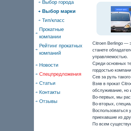
Выбор города
Выбор марки
Тип/класс
Прокатные
компании
Citroen Berlingo 
Рейтинг прокатных
станете обладател
компаний
управляемостью.
Среди основных те
Новости
гордостью компани
Спецпредложения
Сев за руль таког
Статьи
Взяв в прокат Citr
обслуживание, но 
Контакты
Во-первых, мы рас
Отзывы
Во-вторых, специа
Воспользоваться ус
приехавшие из дру
По всем существу