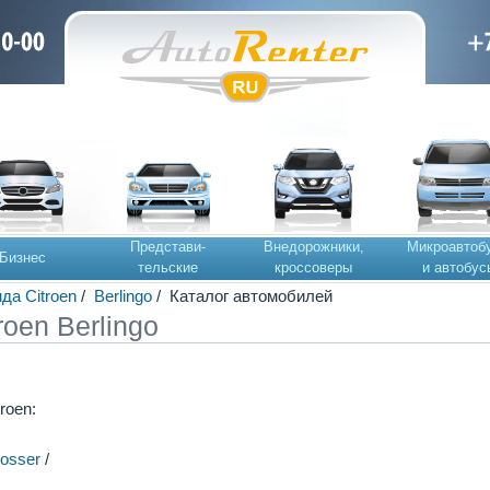
Представи-
Внедорожники,
Микроавтоб
Бизнес
тельские
кроссоверы
и автобус
да Citroen
/
Berlingo
/ Каталог автомобилей
roen Berlingo
roen:
rosser
/