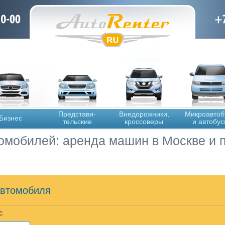
Представи-
Внедорожники,
Микроавтоб
Бизнес
тельские
кроссоверы
и автобу
омобилей: аренда машин в Москве и 
автомобиля
с