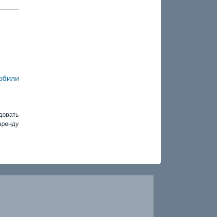
обили
довать
аренду