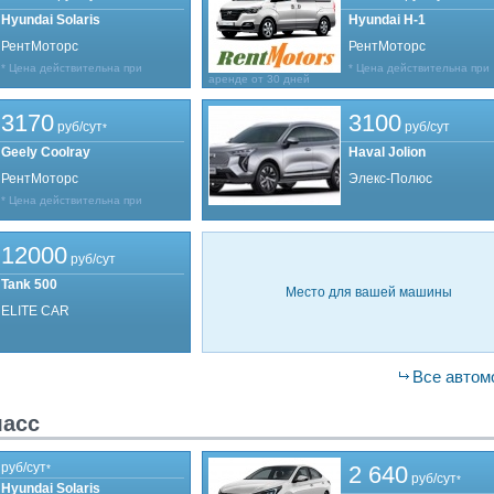
Hyundai Solaris
Hyundai H-1
РентМоторс
РентМоторс
* Цена действительна при
* Цена действительна при
аренде от 30 дней
3170
3100
руб/сут
руб/сут
*
Geely Coolray
Haval Jolion
РентМоторс
Элекс-Полюс
* Цена действительна при
12000
руб/сут
Tank 500
Место для вашей машины
ELITE CAR
Все автом
ласс
руб/сут
2 640
*
руб/сут
*
Hyundai Solaris