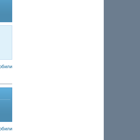
обили
обили