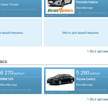
Hyundai Solaris
Элекс-Полюс
РентМоторс
* цена при аренде от 31 суток
* Цена действительна при
аренде от 30 дней
я вашей машины
Место для вашей машины
Все автом
асс
6 270
5 290
руб/сут
руб/сут
*
*
BMW 520
Toyota Camry
РентМоторс
РентМоторс
* Цена действительна при
* Цена действительна при
аренде от 30 дней
Все автом