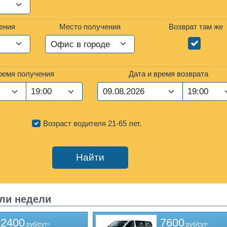
ения
Место получения
Возврат там же
время получения
Дата и время возврата
Возраст водителя 21-65 лет.
ли недели
2400
7600
руб/сут
руб/сут
*
*