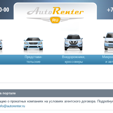
Представи-
Внедорожники,
Микро
тельские
кроссоверы
и ав
а портале
ию о прокатных компаниях на условиях агентского договора. Подробн
nfo@autorenter.ru