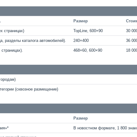
.
Размер
Стоим
ех страницах)
TopLine, 600×90
30 00
а, разделы каталога автомобилей).
240×400
36 00
 страницах).
468×60, 600×90
18 00
городам)
тегории (сквозное размещение)
Размер
ия»*
В новостном формате, 1 800 знак