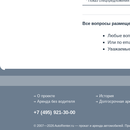
* Показ спецпредложения
Все вопросы размеще
Любые воп
Или по ema
Уважаемые 
О проекте
История
Аренда без водителя
Долгосрочная ар
+7 (495) 921-30-00
© 2007—2026 AutoRenter.ru — прокат и аренда автомобилей. При