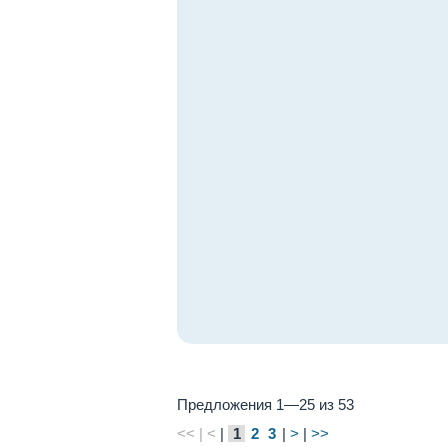
Предложения 1—25 из 53
<< | <
|
1
2
3
|
>
|
>>