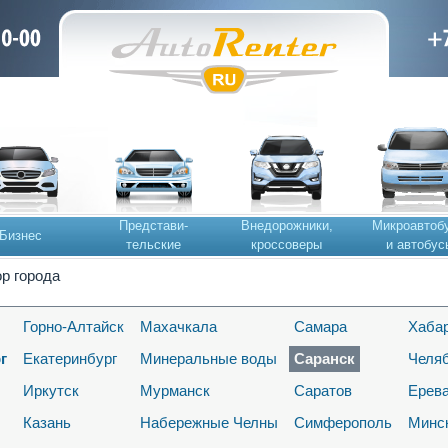
Представи-
Внедорожники,
Микроавтоб
Бизнес
тельские
кроссоверы
и автобус
р города
Горно-Алтайск
Махачкала
Самара
Хаба
г
Екатеринбург
Минеральные воды
Саранск
Челя
Иркутск
Мурманск
Саратов
Ерев
Казань
Набережные Челны
Симферополь
Минс