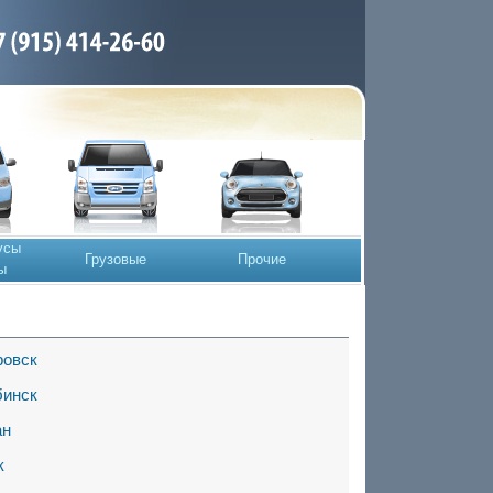
усы
Грузовые
Прочие
ы
ровск
бинск
ан
к