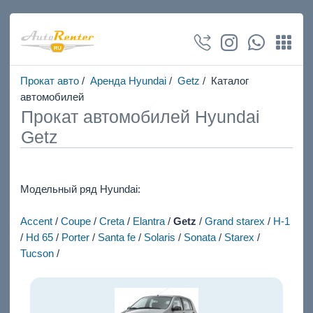
Прокат авто
/
Аренда Hyundai
/
Getz
/ Каталог
автомобилей
Прокат автомобилей Hyundai
Getz
Модельный ряд Hyundai:
Accent
/
Coupe
/
Creta
/
Elantra
/
Getz
/
Grand starex
/
H-1
/
Hd 65
/
Porter
/
Santa fe
/
Solaris
/
Sonata
/
Starex
/
Tucson
/