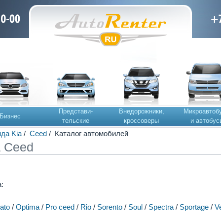
Представи-
Внедорожники,
Микроавтоб
Бизнес
тельские
кроссоверы
и автобус
да Kia
/
Ceed
/ Каталог автомобилей
a Ceed
:
ato
/
Optima
/
Pro ceed
/
Rio
/
Sorento
/
Soul
/
Spectra
/
Sportage
/
V