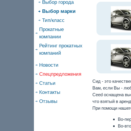
Выбор города
Выбор марки
Тип/класс
Прокатные
компании
Рейтинг прокатных
компаний
Новости
Спецпредложения
Сид - это качеств
Статьи
Вам, если Вы - лю
Контакты
Ceed оснащена выс
Отзывы
что взятый в арен
При помощи нашего
Во-пе
Во-вт