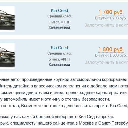
Kia Ceed
1 700 руб.
Средний класс
В сутки:
1 700 руб.
5 мест, МКПП
Залог:уточнить в ком
Калининград
Kia Ceed
1 800 руб.
Средний класс
В сутки:
1 800 руб.
5 мест, АКПП
Залог:уточнить в ком
Калининград
енные авто, произведенные крупной автомобильной корпорацией
битель дизайна в классическом исполнении с добавлением ноток
окомощным двигателем и имеет превосходные характеристики у
ду автомобиль имеет и отличную степень безопасности.
 портала, Вы можете не только дешево взять в прокат Kia Ceed
рвых, у нас самый большой выбор авто Киа Сид напрокат.
орых, специалисты нашего call-центра в Москве и Санкт-Петерб