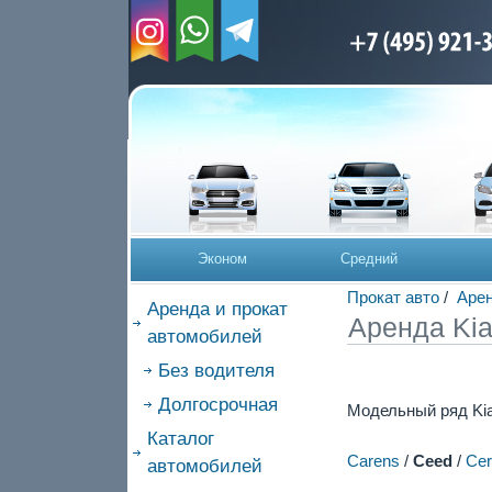
Эконом
Средний
Прокат авто
/
Арен
Аренда и прокат
Аренда Ki
автомобилей
Без водителя
Долгосрочная
Модельный ряд Kia
Каталог
Carens
/
Ceed
/
Cer
автомобилей