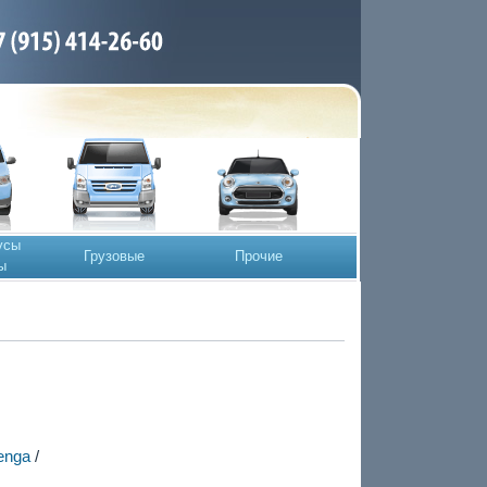
усы
Грузовые
Прочие
ы
enga
/