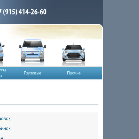
усы
Грузовые
Прочие
ы
ровск
бинск
ан