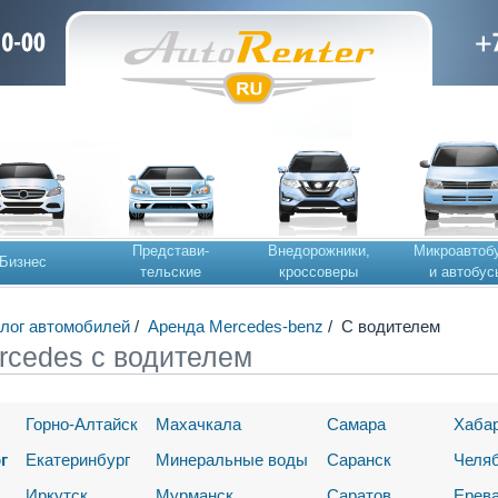
Представи-
Внедорожники,
Микроавтоб
Бизнес
тельские
кроссоверы
и автобус
лог автомобилей
/
Аренда Mercedes-benz
/
С водителем
rcedes с водителем
Горно-Алтайск
Махачкала
Самара
Хаба
г
Екатеринбург
Минеральные воды
Саранск
Челя
Иркутск
Мурманск
Саратов
Ерев