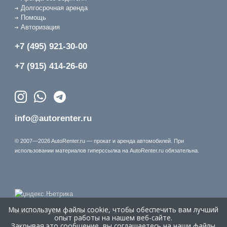
Долгосрочная аренда
Помощь
Авторизация
+7 (495) 921-30-00
+7 (915) 414-26-60
info@autorenter.ru
© 2007—2026 AutoRenter.ru — прокат и аренда автомобилей. При
использовании материалов гиперссылка на AutoRenter.ru обязательна.
Мы используем файлы cookie, чтобы обеспечить вам лучший
Время генерации страницы: 0.782 сек.
опыт работы на нашем веб-сайте.
Закрывая это сообщение, вы соглашаетесь на наши файлы