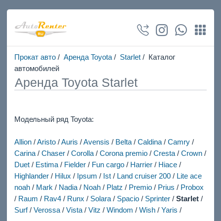
Прокат авто
/
Аренда Toyota
/
Starlet
/ Каталог
автомобилей
Аренда Toyota Starlet
Модельный ряд Toyota:
Allion
/
Aristo
/
Auris
/
Avensis
/
Belta
/
Caldina
/
Camry
/
Carina
/
Chaser
/
Corolla
/
Corona premio
/
Cresta
/
Crown
/
Duet
/
Estima
/
Fielder
/
Fun сargo
/
Harrier
/
Hiace
/
Highlander
/
Hilux
/
Ipsum
/
Ist
/
Land cruiser 200
/
Lite ace
noah
/
Mark
/
Nadia
/
Noah
/
Platz
/
Premio
/
Prius
/
Probox
/
Raum
/
Rav4
/
Runx
/
Solara
/
Spacio
/
Sprinter
/
Starlet
/
Surf
/
Verossa
/
Vista
/
Vitz
/
Windom
/
Wish
/
Yaris
/