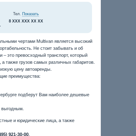
Тел.
Показать
8 XXX XXX XX XX
.
льными чертами Multivan является высокий
ортабельность. Не стоит забывать и об
и – это превосходный транспорт, который
а также грузов самых различных габаритов.
низкую цену автоаренды.
ющие преимущества:
тербурге подберут Вам наиболее дешевые
е выгодным.
стные и юридические лица, а также
495) 921-30-00
.