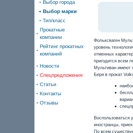
Выбор города
Выбор марки
Тип/класс
Прокатные
компании
Фольксваген Мульт
Рейтинг прокатных
уровень технологи
компаний
отменных характер
пригодится всем л
Новости
Мультиван имеют п
Беря в прокат Vol
Спецпредложения
Статьи
наибо
беспл
Контакты
вариан
Отзывы
спецп
Воспользоваться у
иностранцы, приех
По всем существу