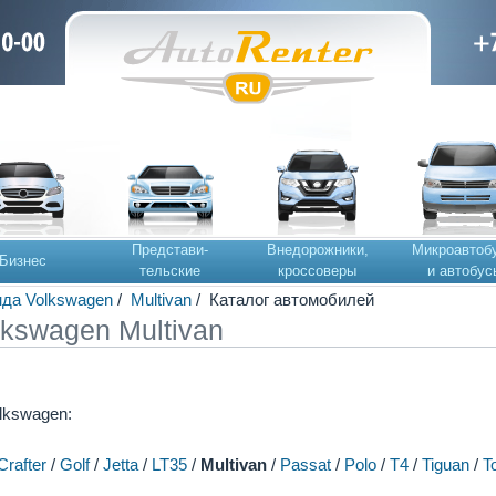
Представи-
Внедорожники,
Микроавтоб
Бизнес
тельские
кроссоверы
и автобус
да Volkswagen
/
Multivan
/ Каталог автомобилей
kswagen Multivan
lkswagen:
Crafter
/
Golf
/
Jetta
/
LT35
/
Multivan
/
Passat
/
Polo
/
T4
/
Tiguan
/
T