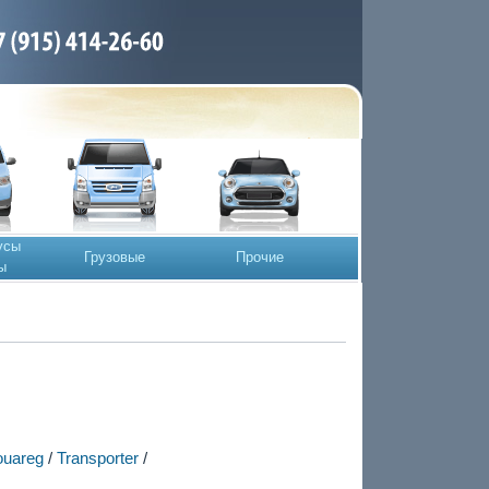
усы
Грузовые
Прочие
ы
ouareg
/
Transporter
/