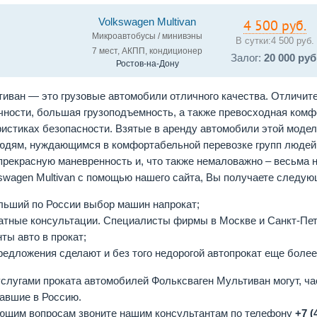
Volkswagen Multivan
4 500 руб.
Микроавтобусы / минивэны
В сутки:
4 500 руб.
7 мест, АКПП, кондиционер
Залог:
20 000 руб
Ростов-на-Дону
иван — это грузовые автомобили отличного качества. Отличите
чности, большая грузоподъемность, а также превосходная комф
истиках безопасности. Взятые в аренду автомобили этой модел
юдям, нуждающимся в комфортабельной перевозке групп людей, 
рекрасную маневренность и, что также немаловажно – весьма 
kswagen Multivan с помощью нашего сайта, Вы получаете следу
льший по России выбор машин напрокат;
атные консультации. Специалисты фирмы в Москве и Санкт-Пе
ты авто в прокат;
редложения сделают и без того недорогой автопрокат еще боле
слугами проката автомобилей Фольксваген Мультиван могут, ча
авшие в Россию.
ющим вопросам звоните нашим консультантам по телефону
+7 (