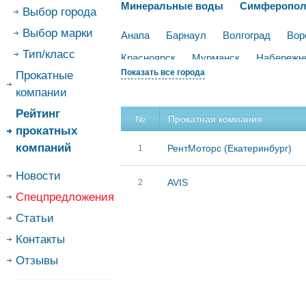
Минеральные воды
Симферопо
Выбор города
Выбор марки
Анапа
Барнаул
Волгоград
Вор
Тип/класс
Красноярск
Мурманск
Набережн
Показать все города
Прокатные
Ростов-на-Дону
Самара
Саранск
компании
Челябинск
Ереван
Минск
Тби
Рейтинг
№
Прокатная компания
прокатных
компаний
РентМоторс (Екатеринбург)
1
Новости
AVIS
2
Спецпредложения
Статьи
Контакты
Отзывы