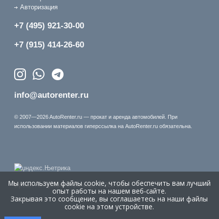
Авторизация
+7 (495) 921-30-00
+7 (915) 414-26-60
info@autorenter.ru
© 2007—2026 AutoRenter.ru — прокат и аренда автомобилей. При
использовании материалов гиперссылка на AutoRenter.ru обязательна.
Мы используем файлы cookie, чтобы обеспечить вам лучший
Время генерации страницы: 0.203 сек.
опыт работы на нашем веб-сайте.
Закрывая это сообщение, вы соглашаетесь на наши файлы
cookie на этом устройстве.