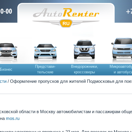
Представи-
Внедорожники,
Микроавтоб
Бизнес
тельские
кроссоверы
и автобус
сти
/ Оформление пропусков для жителей Подмосковья для пое
сковской области в Москву автомобилистам и пассажирам обще
 на
mos.ru
енили электронные пропуска с 23 мая. Для поездок по Москве 