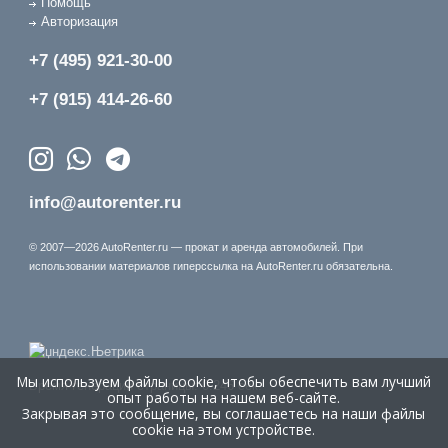
Помощь
Авторизация
+7 (495) 921-30-00
+7 (915) 414-26-60
info@autorenter.ru
© 2007—2026 AutoRenter.ru — прокат и аренда автомобилей. При
использовании материалов гиперссылка на AutoRenter.ru обязательна.
Мы используем файлы cookie, чтобы обеспечить вам лучший
Время генерации страницы: 0.246 сек.
опыт работы на нашем веб-сайте.
Закрывая это сообщение, вы соглашаетесь на наши файлы
cookie на этом устройстве.