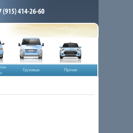
усы
Грузовые
Прочие
ы