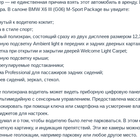
р — не единственная причина взять этот автомобиль в аренду.
ра. В салоне BMW X6 III (G06) M-Sport Package вы увидите:
утый к водителю кокпит;
 в стиле спорт;
ный полиэкран, состоящий сразу из двух дисплеев размером 12,
ную подсветку Ambient light в передних и задних дверных картах
тка при открытии и закрытии дверей Welcome Light Carpet;
рную подсветку крыши;
регулируемые подстаканники;
а Professional для пассажиров задних сидений;
ев сидений, зеркал, стекол.
 полиэкрана водитель может видеть приборную цифровую панел
льтимедийную с сенсорным управлением. Предоставлена масса
локировать при помощи ключа или смартфона на усмотрение вл
иджетов для настроек.
умал и о том, чтобы водителю было легче парковаться. В этом 
еткую картинку, и индикация препятствий. Эти же камеры можно
енные геолокации, например парковку или любое другое место.