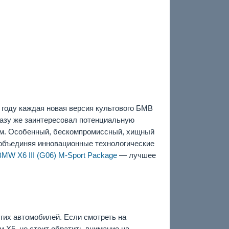
8 году каждая новая версия культового БМВ
разу же заинтересовал потенциальную
ам. Особенный, бескомпромиссный, хищный
 объединяя инновационные технологические
BMW X6 III (G06) M-Sport Package
— лучшее
гих автомобилей. Если смотреть на
м Х5, но стоит обратить внимание на