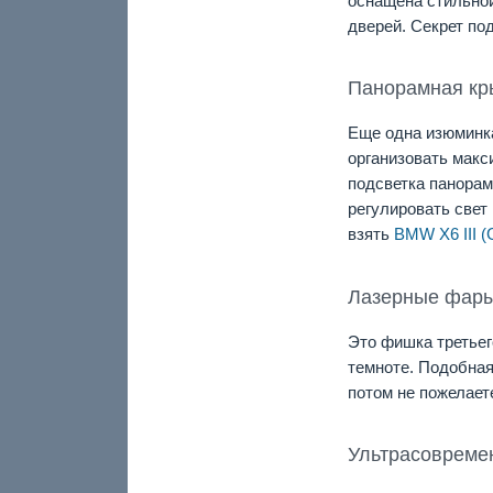
оснащена стильной
дверей. Секрет по
Панорамная к
Еще одна изюминка
организовать макс
подсветка панорам
регулировать свет
взять
BMW X6 III (
Лазерные фар
Это фишка третьег
темноте. Подобная
потом не пожелает
Ультрасовреме