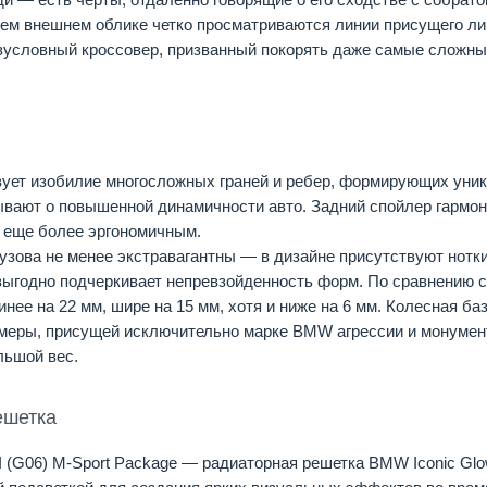
ем внешнем облике четко просматриваются линии присущего л
зусловный кроссовер, призванный покорять даже самые сложны
вует изобилие многосложных граней и ребер, формирующих уник
вают о повышенной динамичности авто. Задний спойлер гармони
 еще более эргономичным.
узова не менее экстравагантны — в дизайне присутствуют нотк
годно подчеркивает непревзойденность форм. По сравнению с
нее на 22 мм, шире на 15 мм, хотя и ниже на 6 мм. Колесная ба
меры, присущей исключительно марке BMW агрессии и монумен
льшой вес.
ешетка
I (G06) M-Sport Package — радиаторная решетка BMW Iconic Gl