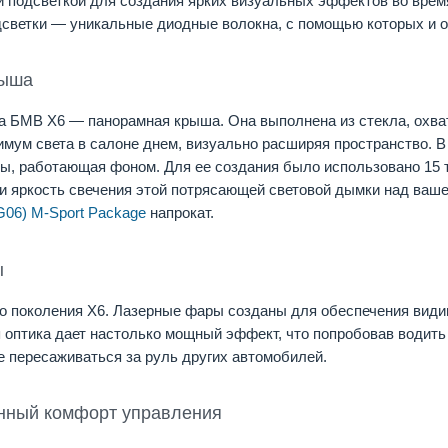
 подсветкой для создания ярких визуальных эффектов во время
дсветки — уникальные диодные волокна, с помощью которых и ор
рыша
 БМВ Х6 — панорамная крыша. Она выполнена из стекла, охва
имум света в салоне днем, визуально расширяя пространство. В
ы, работающая фоном. Для ее создания было использовано 15
 и яркость свечения этой потрясающей световой дымки над ваше
G06) M-Sport Package
напрокат.
ы
о поколения Х6. Лазерные фары созданы для обеспечения видим
 оптика дает настолько мощный эффект, что попробовав водит
е пересаживаться за руль других автомобилей.
нный комфорт управления