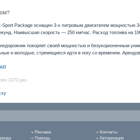
том?
M-Sport Package оснащен 3-х литровым двигателем мощностью 340
екунд. Наивысшая скорость — 250 км/час. Расход топлива на 100
недорожник покоряет своей мощностью и безукоризненным уник
ные и молодые, стремящиеся идти в ногу со временем. Арендо
CAR
ен 3370 раз.
ску
Реклама
Контакты
аренда
Помощь
Авторизация