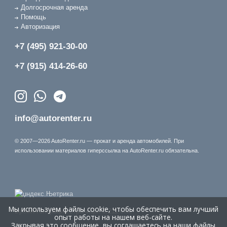
Долгосрочная аренда
Помощь
Авторизация
+7 (495) 921-30-00
+7 (915) 414-26-60
info@autorenter.ru
© 2007—2026 AutoRenter.ru — прокат и аренда автомобилей. При
использовании материалов гиперссылка на AutoRenter.ru обязательна.
Мы используем файлы cookie, чтобы обеспечить вам лучший
Время генерации страницы: 0.211 сек.
опыт работы на нашем веб-сайте.
Закрывая это сообщение, вы соглашаетесь на наши файлы