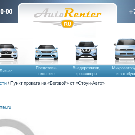
Представи-
Внедорожники,
Микроавтоб
Бизнес
тельские
кроссоверы
и автобус
сти
/ Пункт проката на «Беговой» от «Стоун-Авто»
ter.ru