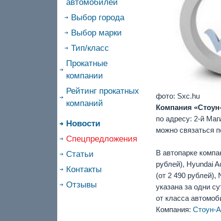
автомобилей
Выбор города
Выбор марки
Тип/класс
Прокатные
компании
Рейтинг прокатных
фото:
Sxc.hu
компаний
Компания «Стоун-
по адресу: 2-й Ма
Новости
можно связаться п
Спецпредложения
В автопарке компан
Статьи
рублей), Hyundai Ac
Контакты
(от 2 490 рублей),
Отзывы
указана за одни су
от класса автомоб
Компания:
Стоун-А