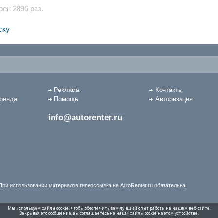
ен 2896 раз.
ску
Реклама
Контакты
аренда
Помощь
Авторизация
info@autorenter.ru
При использовании материалов гиперссылка на AutoRenter.ru обязательна.
Мы используем файлы cookie, чтобы обеспечить вам лучший опыт работы на нашем веб-сайте.
Закрывая это сообщение, вы соглашаетесь на наши файлы cookie на этом устройстве.