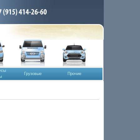
усы
Грузовые
Прочие
ы