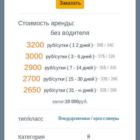
Заказать
Стоимость аренды:
без водителя
3200
руб/сутки ( 1 2 дней )
~ 39$ / 34€
3000
руб/сутки ( 3 - 6 дней )
~ 37$ / 32€
2900
руб/сутки ( 7 - 14 дней )
~ 35$ / 31€
2700
руб/сутки ( 15 - 30 дней )
~ 33$ / 28€
2650
руб/сутки ( 31 - ∞ дней )
~ 32$ / 28€
залог:
10 000
руб.
тип/класс
Внедорожники / кроссоверы
Категория
B