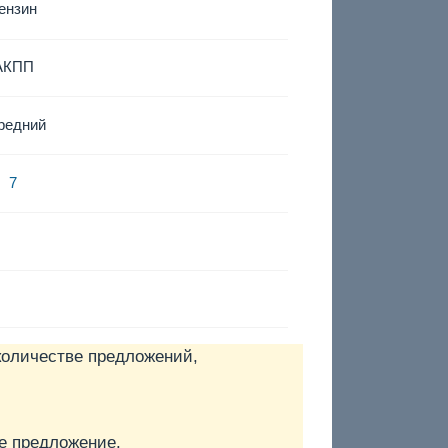
ензин
АКПП
редний
7
количестве предложений,
е предложение.