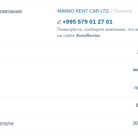
компания
MiMiNO RENT CAR LTD.
(Тбилиси)
+995 579 01 27 01
Пожалуйста, сообщите компании, что 
на сайте
AutoRenter
.
а
м
п
ателя
20