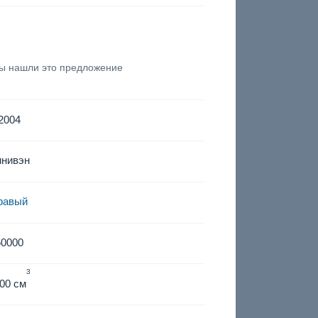
вы нашли это предложение
2004
инивэн
равый
60000
3
00 см