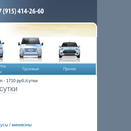
усы
Грузовые
Прочие
ы
n - 1710 руб./сутки
сутки
усы / минивэны