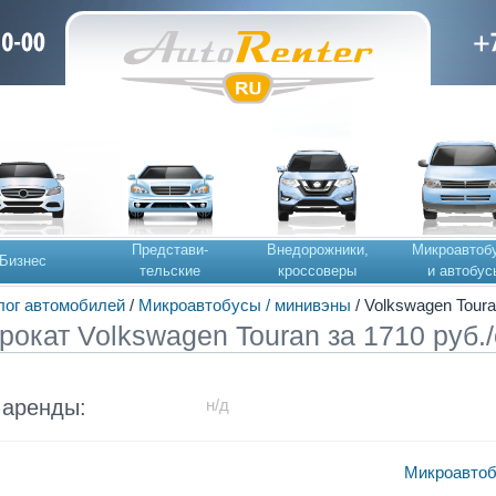
Представи-
Внедорожники,
Микроавтоб
Бизнес
тельские
кроссоверы
и автобус
лог автомобилей
/
Микроавтобусы / минивэны
/ Volkswagen Toura
рокат Volkswagen Touran за 1710 руб./
 аренды:
н/д
Микроавтоб