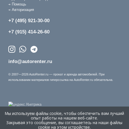
Помощь
Авторизация
+7 (495) 921-30-00
+7 (915) 414-26-60
info@autorenter.ru
© 2007—2026 AutoRenter.ru — прокат и аренда автомобилей. При
использовании материалов гиперссылка на AutoRenter.ru обязательна.
Мы используем файлы cookie, чтобы обеспечить вам лучший
Время генерации страницы: 1.366 сек.
опыт работы на нашем веб-сайте.
Закрывая это сообщение, вы соглашаетесь на наши файлы
cookie на этом устройстве.