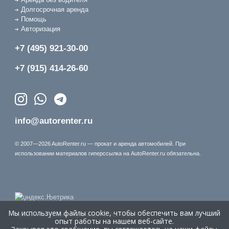
Долгосрочная аренда
Помощь
Авторизация
+7 (495) 921-30-00
+7 (915) 414-26-60
info@autorenter.ru
© 2007—2026 AutoRenter.ru — прокат и аренда автомобилей. При
использовании материалов гиперссылка на AutoRenter.ru обязательна.
Мы используем файлы cookie, чтобы обеспечить вам лучший
Время генерации страницы: 1.367 сек.
опыт работы на нашем веб-сайте.