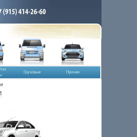
усы
Грузовые
Прочие
ы
ки
и