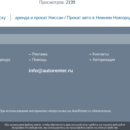
Просмотров:
2199
ску
аренда и прокат Ниссан
/
Прокат авто в Нижнем Новгоро
Реклама
Контакты
аренда
Помощь
Авторизация
info@autorenter.ru
При использовании материалов гиперссылка на AutoRenter.ru обязательна.
Мы используем файлы cookie, чтобы обеспечить вам лучший опыт работы на нашем веб-сайте.
Закрывая это сообщение, вы соглашаетесь на наши файлы cookie на этом устройстве.