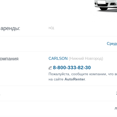
 аренды:
н/д
Сред
компания
CARLSON
(Нижний Новгород)
8-800-333-82-30
Пожалуйста, сообщите компании, что 
на сайте
AutoRenter
.
а