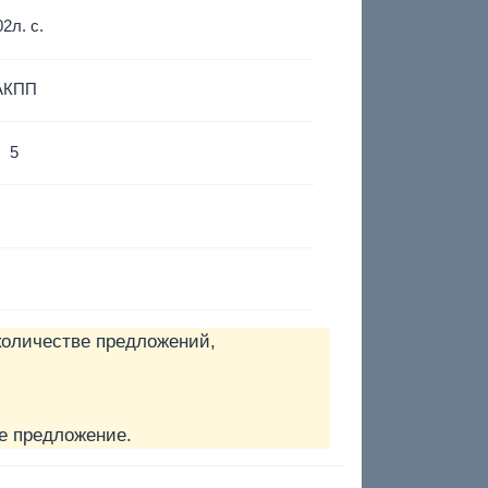
02
л. с.
АКПП
5
количестве предложений,
е предложение.