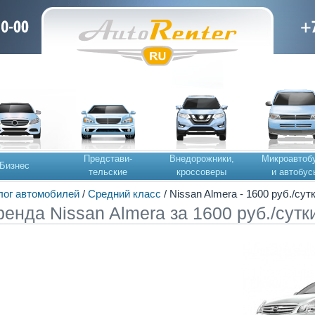
Представи-
Внедорожники,
Микроавтоб
Бизнес
тельские
кроссоверы
и автобус
лог автомобилей
/
Средний класс
/ Nissan Almera - 1600 руб./сут
ренда Nissan Almera за 1600 руб./сутк