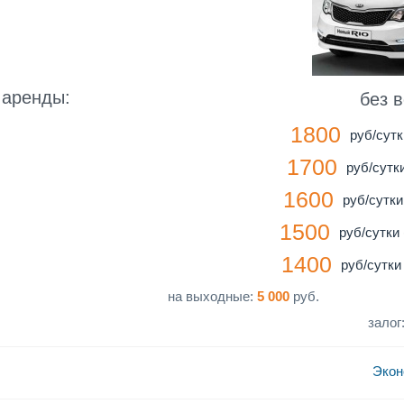
 аренды:
без 
1800
руб/сутк
1700
руб/сутки
1600
руб/сутки 
1500
руб/сутки 
1400
руб/сутки 
на выходные:
5 000
руб.
залог
Экон