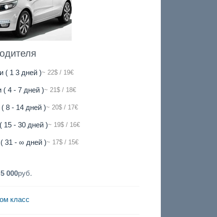
водителя
и ( 1 3 дней )
~ 22$ / 19€
 ( 4 - 7 дней )
~ 21$ / 18€
( 8 - 14 дней )
~ 20$ / 17€
( 15 - 30 дней )
~ 19$ / 16€
( 31 - ∞ дней )
~ 17$ / 15€
:
5 000
руб.
ом класс