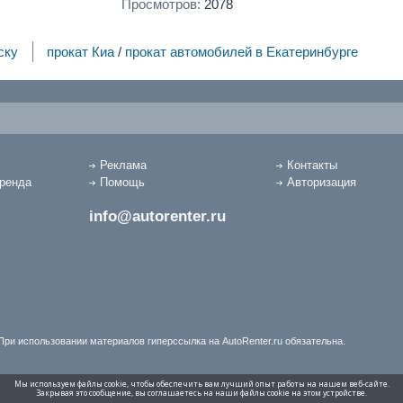
Просмотров:
2078
ску
прокат Киа
/
прокат автомобилей в Екатеринбурге
Реклама
Контакты
аренда
Помощь
Авторизация
info@autorenter.ru
При использовании материалов гиперссылка на AutoRenter.ru обязательна.
Мы используем файлы cookie, чтобы обеспечить вам лучший опыт работы на нашем веб-сайте.
Закрывая это сообщение, вы соглашаетесь на наши файлы cookie на этом устройстве.