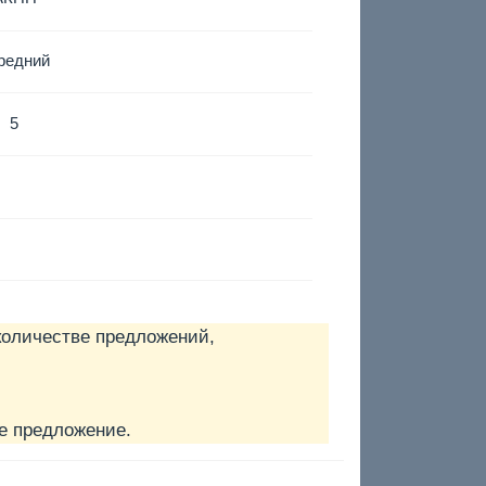
редний
5
количестве предложений,
е предложение.