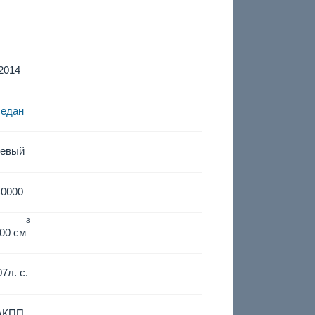
2014
седан
левый
40000
3
00 см
07
л. с.
АКПП