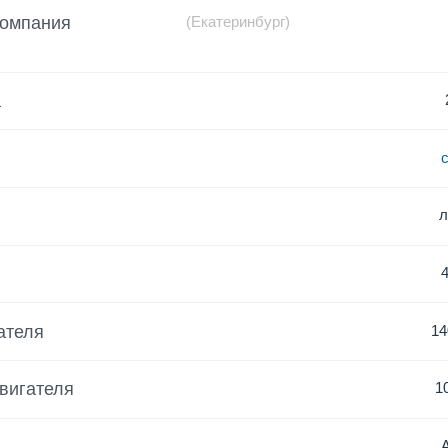
компания
(Екатеринбург)
а
ателя
14
вигателя
1