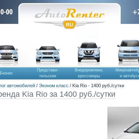
Представи-
Внедорожники,
Микроавтоб
Бизнес
тельские
кроссоверы
и автобус
лог автомобилей
/
Эконом класс
/ Kia Rio - 1400 руб./сутки
ренда Kia Rio за 1400 руб./сутки