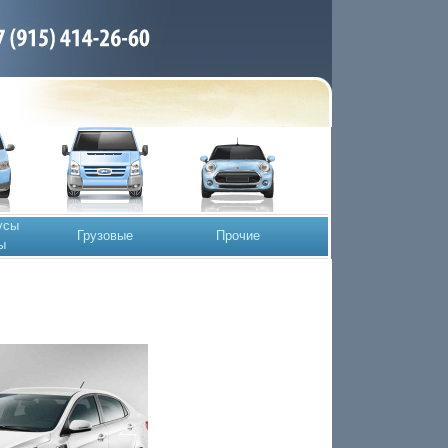
усы
Грузовые
Прочие
ы