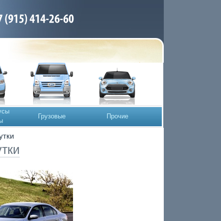
усы
Грузовые
Прочие
ы
сутки
утки