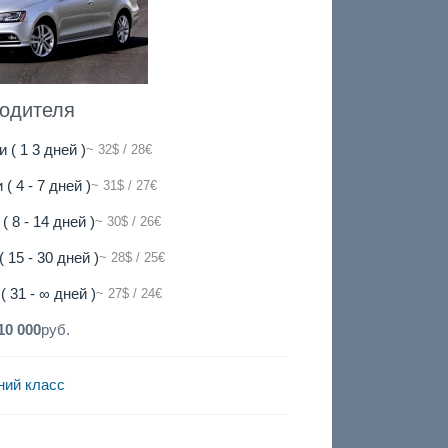
водителя
и ( 1 3 дней )
~ 32$ / 28€
 ( 4 - 7 дней )
~ 31$ / 27€
( 8 - 14 дней )
~ 30$ / 26€
( 15 - 30 дней )
~ 28$ / 25€
( 31 - ∞ дней )
~ 27$ / 24€
10 000
руб.
ний класс