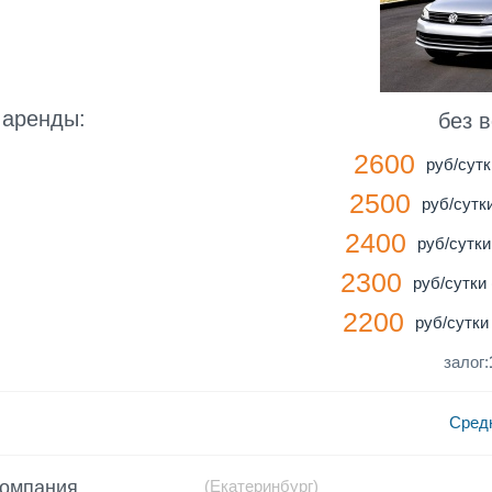
 аренды:
без 
2600
руб/сутк
2500
руб/сутки
2400
руб/сутки 
2300
руб/сутки 
2200
руб/сутки 
залог:
Сред
компания
(Екатеринбург)