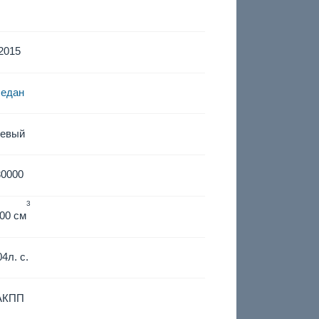
2015
седан
левый
30000
3
00 см
04
л. с.
АКПП