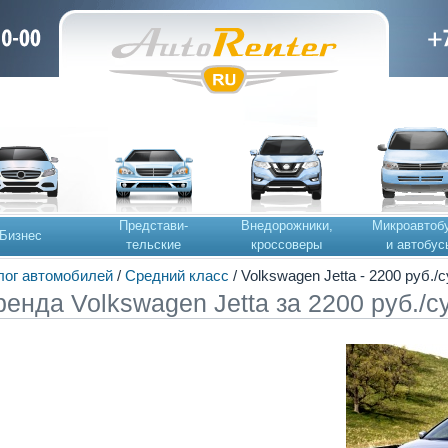
Представи-
Внедорожники,
Микроавтоб
Бизнес
тельские
кроссоверы
и автобус
лог автомобилей
/
Средний класс
/ Volkswagen Jetta - 2200 руб./
ренда Volkswagen Jetta за 2200 руб./с