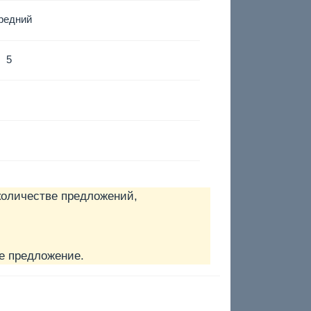
редний
5
количестве предложений,
е предложение.