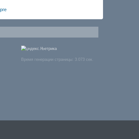
рге
Время генерации страницы: 3.073 сек.