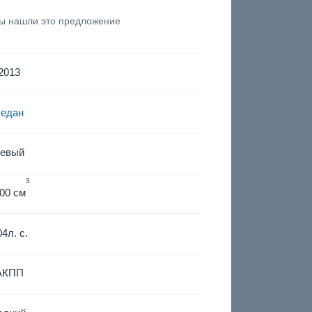
вы нашли это предложение
2013
седан
левый
3
00 см
04
л. с.
АКПП