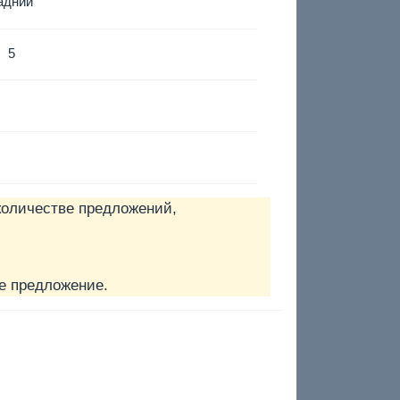
адний
5
количестве предложений,
е предложение.