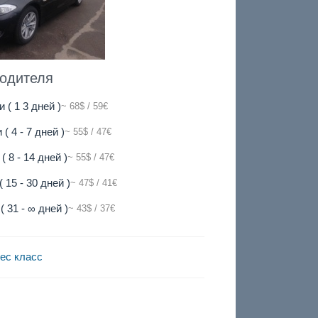
водителя
и ( 1 3 дней )
~ 68$ / 59€
 ( 4 - 7 дней )
~ 55$ / 47€
( 8 - 14 дней )
~ 55$ / 47€
( 15 - 30 дней )
~ 47$ / 41€
( 31 - ∞ дней )
~ 43$ / 37€
ес класс