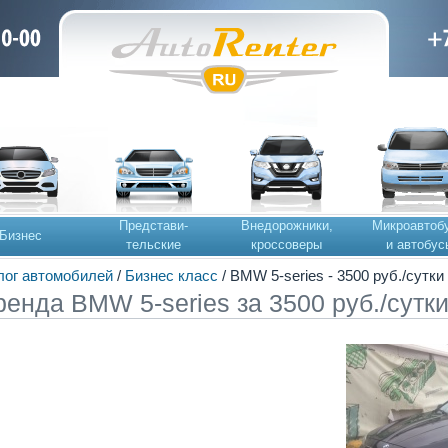
Представи-
Внедорожники,
Микроавтоб
Бизнес
тельские
кроссоверы
и автобус
лог автомобилей
/
Бизнес класс
/ BMW 5-series - 3500 руб./сутки
ренда BMW 5-series за 3500 руб./сутк