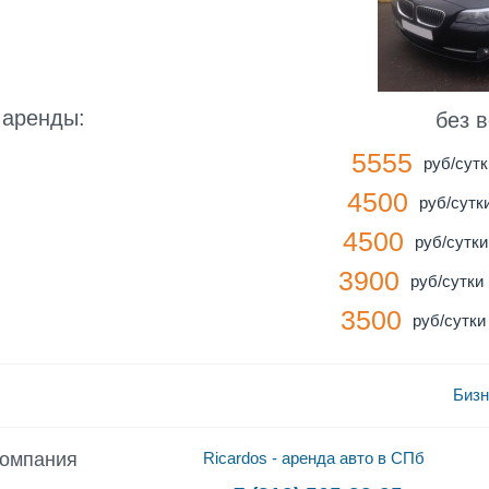
 аренды:
без 
5555
руб/сутк
4500
руб/сутки
4500
руб/сутки 
3900
руб/сутки 
3500
руб/сутки 
Бизн
компания
Ricardos - аренда авто в СПб