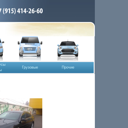
усы
Грузовые
Прочие
ы
и