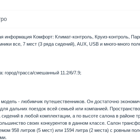
тро
я информация Комфорт: Климат-контроль, Круиз-контроль, Парк
ики все, 7 мест (3 ряда сидений), AUX, USB и много-много поле
: город/трасса/смешанный 11.2/6/7.9;
 модель - любимчик путешественников. Он достаточно экономиче
для дальних поездок всей семьей или компанией. Пространство
 сидений в любой комплектации, а по высоте салона в районе т
ольшинство своих конкурентов в данном классе. Салон трансф
мом 958 литров (5 мест) или 1594 литра (2 места) с ровным по
ми.