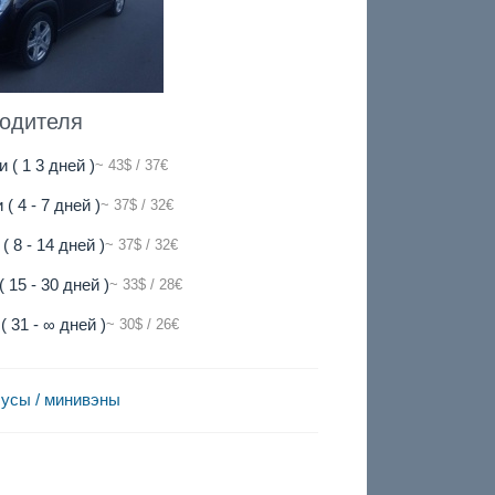
водителя
и ( 1 3 дней )
~ 43$ / 37€
 ( 4 - 7 дней )
~ 37$ / 32€
( 8 - 14 дней )
~ 37$ / 32€
( 15 - 30 дней )
~ 33$ / 28€
( 31 - ∞ дней )
~ 30$ / 26€
усы / минивэны