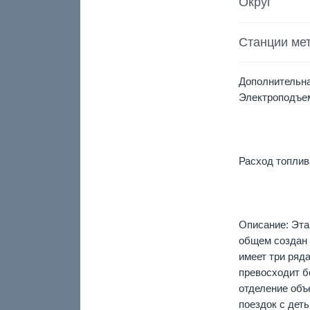
Округ
Станции ме
Дополнительна
Электроподъемн
Расход топлива
Описание: Эта
общем создан 
имеет три ряда
превосходит б
отделение объе
поездок с деть