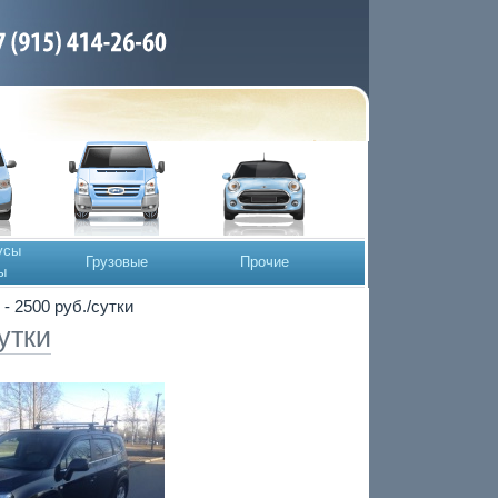
усы
Грузовые
Прочие
ы
 - 2500 руб./сутки
утки