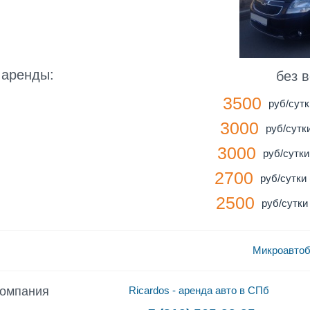
 аренды:
без 
3500
руб/сутк
3000
руб/сутки
3000
руб/сутки 
2700
руб/сутки 
2500
руб/сутки 
Микроавтоб
компания
Ricardos - аренда авто в СПб