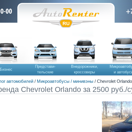
Представи-
Внедорожники,
Микроавтоб
Бизнес
тельские
кроссоверы
и автобус
лог автомобилей
/
Микроавтобусы / минивэны
/ Chevrolet Orlando
ренда Chevrolet Orlando за 2500 руб./с