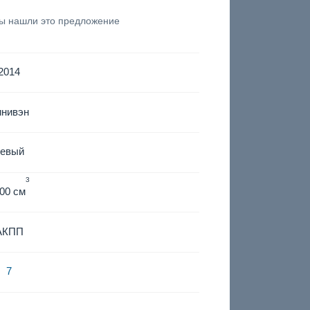
вы нашли это предложение
2014
инивэн
левый
3
00 см
АКПП
7