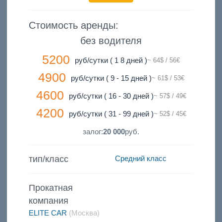
Стоимость аренды:
без водителя
5200
руб/сутки ( 1 8 дней )
~ 64$ / 56€
4900
руб/сутки ( 9 - 15 дней )
~ 61$ / 53€
4600
руб/сутки ( 16 - 30 дней )
~ 57$ / 49€
4200
руб/сутки ( 31 - 99 дней )
~ 52$ / 45€
залог:
20 000
руб.
тип/класс
Средний класс
Прокатная
компания
ELITE CAR
(Москва)