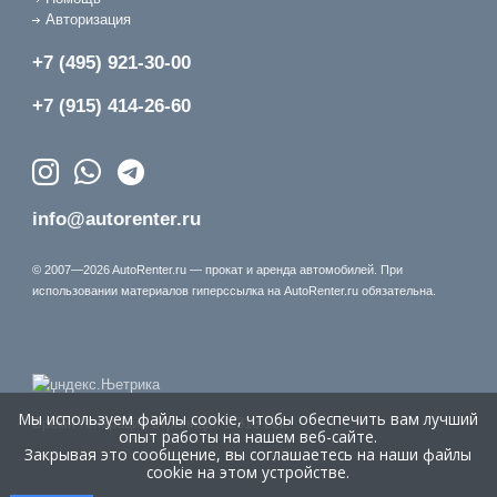
Авторизация
+7 (495) 921-30-00
+7 (915) 414-26-60
info@autorenter.ru
© 2007—2026 AutoRenter.ru — прокат и аренда автомобилей. При
использовании материалов гиперссылка на AutoRenter.ru обязательна.
Мы используем файлы cookie, чтобы обеспечить вам лучший
Время генерации страницы: 1.318 сек.
опыт работы на нашем веб-сайте.
Закрывая это сообщение, вы соглашаетесь на наши файлы
cookie на этом устройстве.