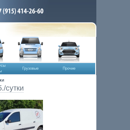
усы
Грузовые
Прочие
ы
ки
./сутки