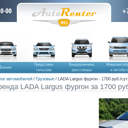
Представи-
Внедорожники,
Микроавтоб
Бизнес
тельские
кроссоверы
и автобус
лог автомобилей
/
Грузовые
/ LADA Largus фургон - 1700 руб./сут
ренда LADA Largus фургон за 1700 руб