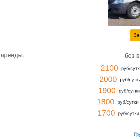
За
 аренды:
без 
2100
руб/сутк
2000
руб/сутки
1900
руб/сутки 
1800
руб/сутки 
1700
руб/сутки 
Гр