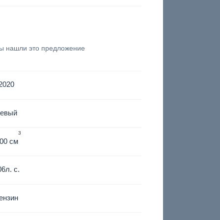
вы нашли это предложение
2020
левый
3
00 см
06
л. с.
ензин