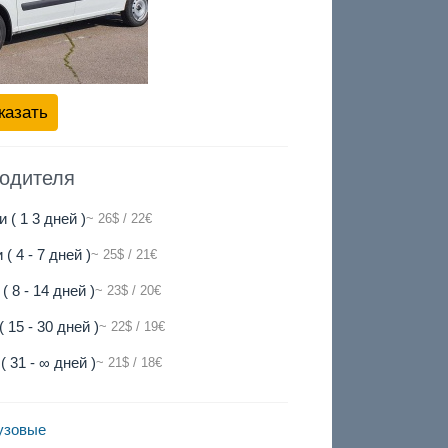
казать
водителя
и ( 1 3 дней )
~ 26$ / 22€
 ( 4 - 7 дней )
~ 25$ / 21€
( 8 - 14 дней )
~ 23$ / 20€
( 15 - 30 дней )
~ 22$ / 19€
( 31 - ∞ дней )
~ 21$ / 18€
узовые