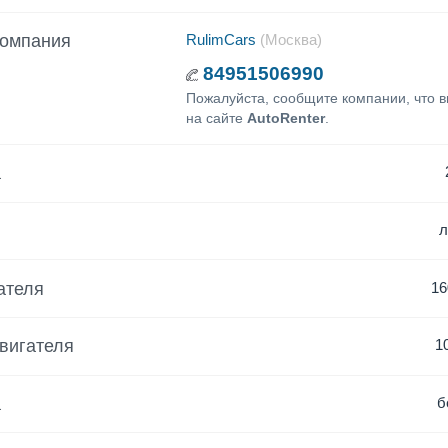
компания
RulimCars
(Москва)
84951506990
Пожалуйста, сообщите компании, что 
на сайте
AutoRenter
.
а
ателя
16
вигателя
1
а
б