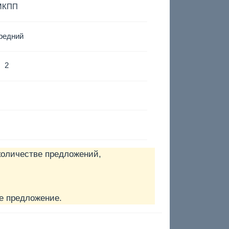
МКПП
редний
2
количестве предложений,
е предложение.