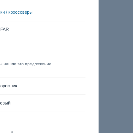
ки / кроссоверы
IFAR
вы нашли это предложение
дорожник
левый
3