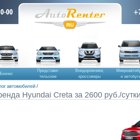
Представи-
Внедорожники,
Микроавтоб
Бизнес
тельские
кроссоверы
и автобус
лог автомобилей
/
ренда Hyundai Creta за 2600 руб./сутк