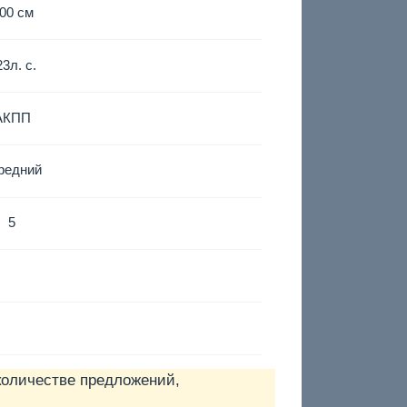
00 см
23
л. с.
АКПП
редний
5
количестве предложений,