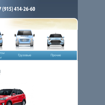
усы
Грузовые
Прочие
ы
и