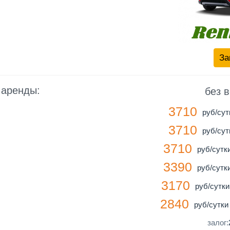
За
 аренды:
без 
3710
руб/сутк
3710
руб/сутк
3710
руб/сутки
3390
руб/сутки
3170
руб/сутки 
2840
руб/сутки 
залог: