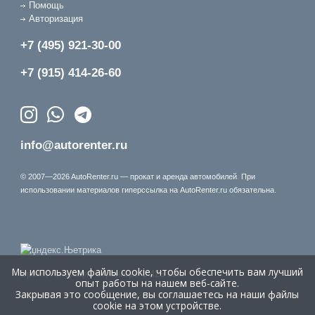
Помощь
Авторизация
+7 (495) 921-30-00
+7 (915) 414-26-60
info@autorenter.ru
© 2007—2026 AutoRenter.ru — прокат и аренда автомобилей. При
использовании материалов гиперссылка на AutoRenter.ru обязательна.
Мы используем файлы cookie, чтобы обеспечить вам лучший
Время генерации страницы: 1.426 сек.
опыт работы на нашем веб-сайте.
Закрывая это сообщение, вы соглашаетесь на наши файлы
cookie на этом устройстве.