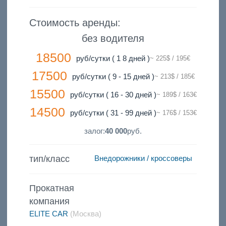
Стоимость аренды:
без водителя
18500
руб/сутки ( 1 8 дней )
~ 225$ / 195€
17500
руб/сутки ( 9 - 15 дней )
~ 213$ / 185€
15500
руб/сутки ( 16 - 30 дней )
~ 189$ / 163€
14500
руб/сутки ( 31 - 99 дней )
~ 176$ / 153€
залог:
40 000
руб.
тип/класс
Внедорожники / кроссоверы
Прокатная
компания
ELITE CAR
(Москва)