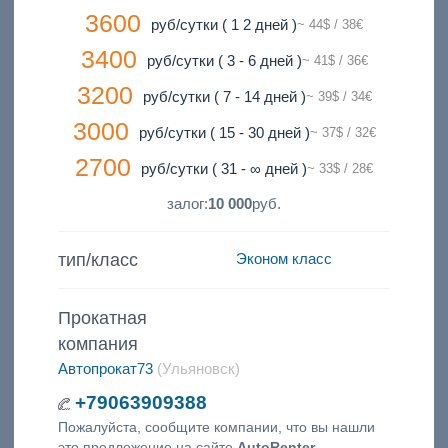
3600
руб/сутки ( 1 2 дней )
~ 44$ / 38€
3400
руб/сутки ( 3 - 6 дней )
~ 41$ / 36€
3200
руб/сутки ( 7 - 14 дней )
~ 39$ / 34€
3000
руб/сутки ( 15 - 30 дней )
~ 37$ / 32€
2700
руб/сутки ( 31 - ∞ дней )
~ 33$ / 28€
залог:
10 000
руб.
тип/класс
Эконом класс
Прокатная
компания
Автопрокат73
(Ульяновск)
+79063909388
Пожалуйста, сообщите компании, что вы нашли
это предложение на сайте
AutoRenter
.