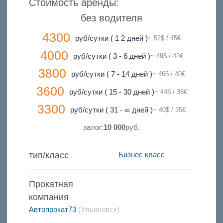
Стоимость аренды:
без водителя
4300
руб/сутки ( 1 2 дней )
~ 52$ / 45€
4000
руб/сутки ( 3 - 6 дней )
~ 49$ / 42€
3800
руб/сутки ( 7 - 14 дней )
~ 46$ / 40€
3600
руб/сутки ( 15 - 30 дней )
~ 44$ / 38€
3300
руб/сутки ( 31 - ∞ дней )
~ 40$ / 35€
залог:
10 000
руб.
тип/класс
Бизнес класс
Прокатная
компания
Автопрокат73
(Ульяновск)