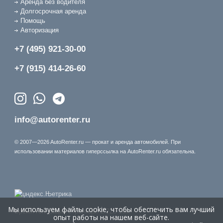
Аренда без водителя
Долгосрочная аренда
Помощь
Авторизация
+7 (495) 921-30-00
+7 (915) 414-26-60
info@autorenter.ru
© 2007—2026 AutoRenter.ru — прокат и аренда автомобилей. При
использовании материалов гиперссылка на AutoRenter.ru обязательна.
Мы используем файлы cookie, чтобы обеспечить вам лучший
Время генерации страницы: 2.728 сек.
опыт работы на нашем веб-сайте.