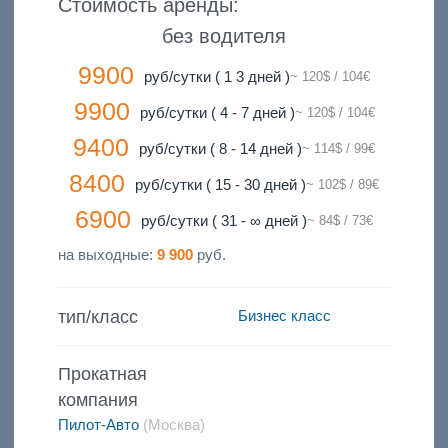
Стоимость аренды:
без водителя
9900
руб/сутки ( 1 3 дней )
~ 120$ / 104€
9900
руб/сутки ( 4 - 7 дней )
~ 120$ / 104€
9400
руб/сутки ( 8 - 14 дней )
~ 114$ / 99€
8400
руб/сутки ( 15 - 30 дней )
~ 102$ / 89€
6900
руб/сутки ( 31 - ∞ дней )
~ 84$ / 73€
на выходные:
9 900
руб.
тип/класс
Бизнес класс
Прокатная
компания
Пилот-Авто
(Москва)