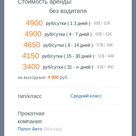
Стоимость аренды:
без водителя
4900
руб/сутки ( 1 3 дней )
~ 60$ / 52€
4900
руб/сутки ( 4 - 7 дней )
~ 60$ / 52€
4650
руб/сутки ( 8 - 14 дней )
~ 57$ / 49€
4150
руб/сутки ( 15 - 30 дней )
~ 51$ / 44€
3400
руб/сутки ( 31 - ∞ дней )
~ 41$ / 36€
на выходные:
4 900
руб.
тип/класс
Средний класс
Прокатная
компания
Пилот-Авто
(Москва)