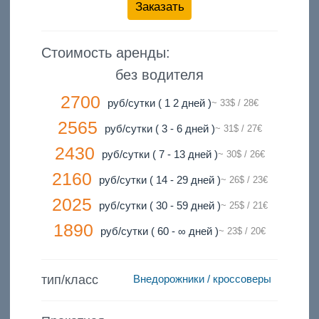
Заказать
Стоимость аренды:
без водителя
2700
руб/сутки ( 1 2 дней )
~ 33$ / 28€
2565
руб/сутки ( 3 - 6 дней )
~ 31$ / 27€
2430
руб/сутки ( 7 - 13 дней )
~ 30$ / 26€
2160
руб/сутки ( 14 - 29 дней )
~ 26$ / 23€
2025
руб/сутки ( 30 - 59 дней )
~ 25$ / 21€
1890
руб/сутки ( 60 - ∞ дней )
~ 23$ / 20€
тип/класс
Внедорожники / кроссоверы