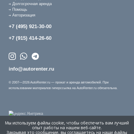
Долгосрочная аренда
Помощь
Авторизация
+7 (495) 921-30-00
+7 (915) 414-26-60
info@autorenter.ru
© 2007—2026 AutoRenter.ru — прокат и аренда автомобилей. При
использовании материалов гиперссылка на AutoRenter.ru обязательна.
Мы используем файлы cookie, чтобы обеспечить вам лучший
Время генерации страницы: 1.213 сек.
опыт работы на нашем веб-сайте.
Закрывая это сообщение, вы соглашаетесь на наши файлы