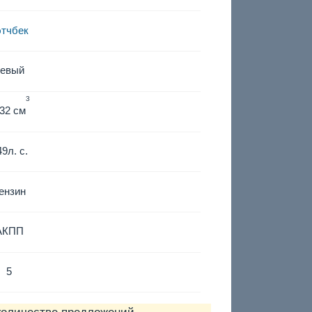
этчбек
левый
3
32 см
49
л. с.
ензин
АКПП
5