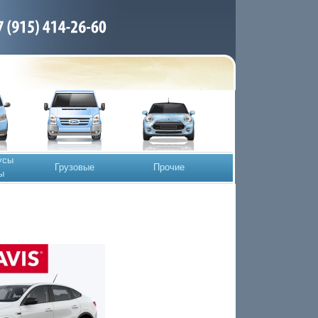
усы
Грузовые
Прочие
ы