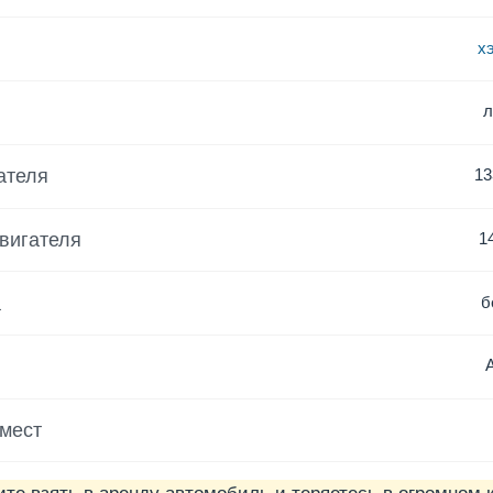
х
ателя
13
вигателя
1
а
б
 мест