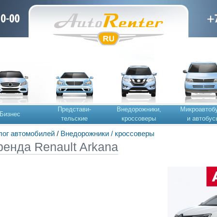
Представи-
Внедорожники,
Микроавтоб
Бизнес
тельские
кроссоверы
и автобус
лог автомобилей
/
Внедорожники / кроссоверы
ренда Renault Arkana