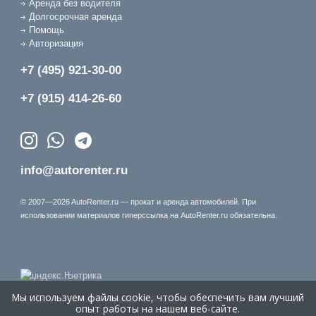
Аренда без водителя
Долгосрочная аренда
Помощь
Авторизация
+7 (495) 921-30-00
+7 (915) 414-26-60
info@autorenter.ru
© 2007—2026 AutoRenter.ru — прокат и аренда автомобилей. При
использовании материалов гиперссылка на AutoRenter.ru обязательна.
Мы используем файлы cookie, чтобы обеспечить вам лучший
Время генерации страницы: 1.09 сек.
опыт работы на нашем веб-сайте.