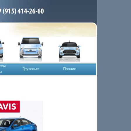
усы
Грузовые
Прочие
ы