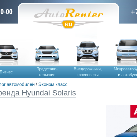
Представи-
Внедорожники,
Микроавтоб
Бизнес
тельские
кроссоверы
и автобус
лог автомобилей
/
Эконом класс
ренда Hyundai Solaris