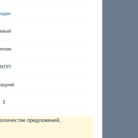
седан
левый
ензин
МКПП
редний
5
количестве предложений,