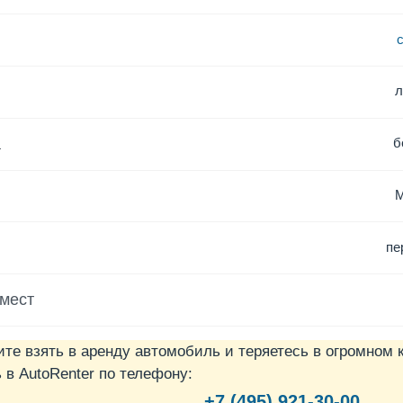
а
б
пе
 мест
ите взять в аренду автомобиль и теряетесь в огромном 
в AutoRenter по телефону:
+7 (495) 921-30-00.