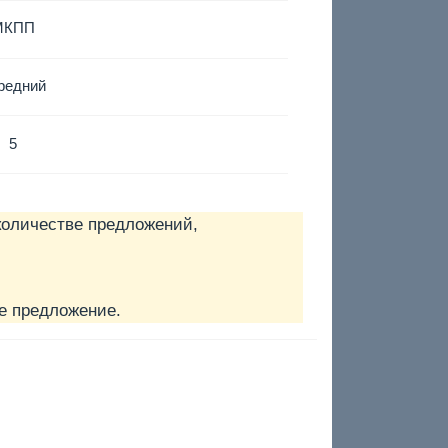
МКПП
редний
5
количестве предложений,
е предложение.