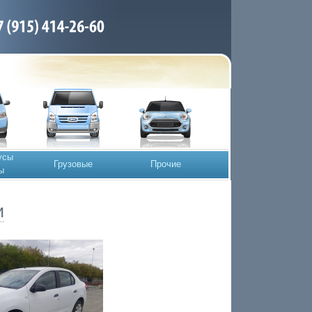
усы
Грузовые
Прочие
ы
и