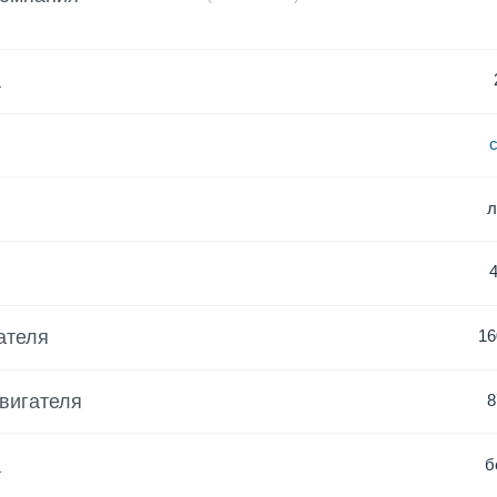
а
ателя
16
вигателя
8
а
б