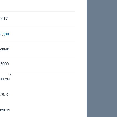
2017
седан
левый
45000
3
00 см
7
л. с.
ензин