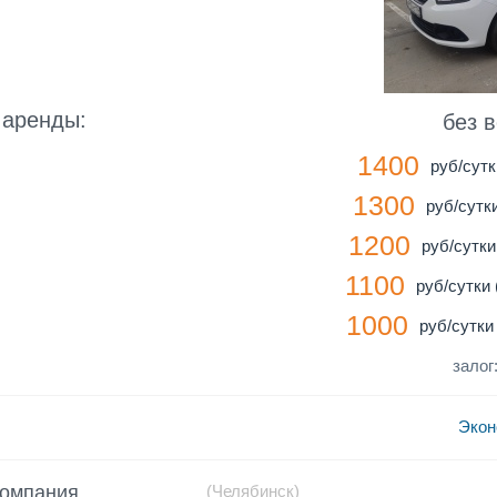
 аренды:
без 
1400
руб/сутк
1300
руб/сутки
1200
руб/сутки 
1100
руб/сутки (
1000
руб/сутки 
залог
Экон
компания
(Челябинск)