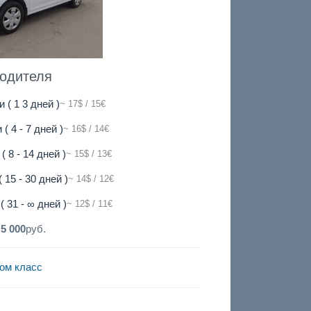
водителя
и ( 1 3 дней )
~ 17$ / 15€
 ( 4 - 7 дней )
~ 16$ / 14€
( 8 - 14 дней )
~ 15$ / 13€
 15 - 30 дней )
~ 14$ / 12€
( 31 - ∞ дней )
~ 12$ / 11€
:
5 000
руб.
ом класс