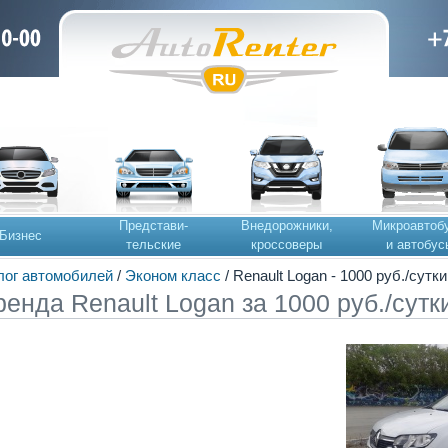
Представи-
Внедорожники,
Микроавтоб
Бизнес
тельские
кроссоверы
и автобус
лог автомобилей
/
Эконом класс
/ Renault Logan - 1000 руб./сутки
ренда Renault Logan за 1000 руб./сутк