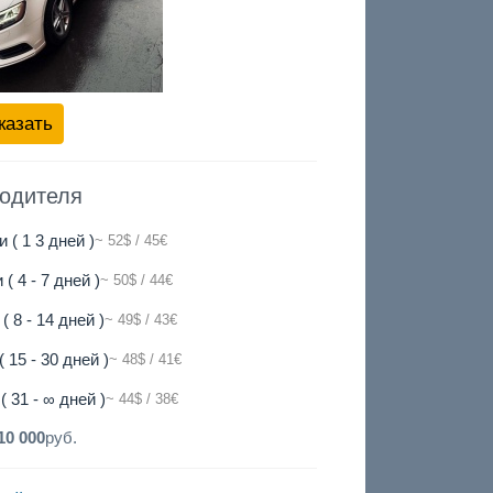
казать
водителя
и ( 1 3 дней )
~ 52$ / 45€
 ( 4 - 7 дней )
~ 50$ / 44€
( 8 - 14 дней )
~ 49$ / 43€
( 15 - 30 дней )
~ 48$ / 41€
( 31 - ∞ дней )
~ 44$ / 38€
10 000
руб.