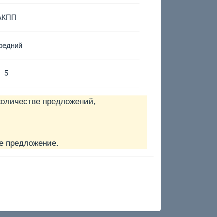
АКПП
редний
5
количестве предложений,
е предложение.