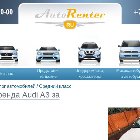
Представи-
Внедорожники,
Микроавтоб
Бизнес
тельские
кроссоверы
и автобус
лог автомобилей
/
Средний класс
ренда Audi A3 за