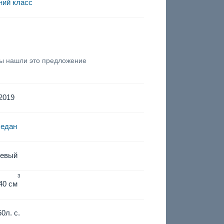
ний класс
вы нашли это предложение
2019
седан
левый
3
40 см
50
л. с.