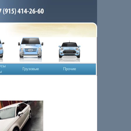
усы
Грузовые
Прочие
ы