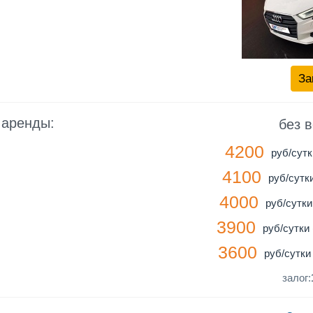
За
 аренды:
без 
4200
руб/сутк
4100
руб/сутки
4000
руб/сутки 
3900
руб/сутки 
3600
руб/сутки 
залог: