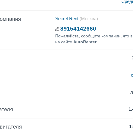
Сред
компания
Secret Rent
(Москва)
89154142660
Пожалуйста, сообщите компании, что 
на сайте
AutoRenter
.
а
ателя
1.
вигателя
1