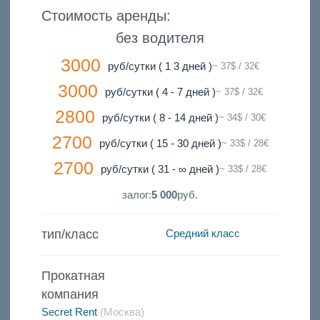
Стоимость аренды:
без водителя
3000
руб/сутки ( 1 3 дней )
~ 37$ / 32€
3000
руб/сутки ( 4 - 7 дней )
~ 37$ / 32€
2800
руб/сутки ( 8 - 14 дней )
~ 34$ / 30€
2700
руб/сутки ( 15 - 30 дней )
~ 33$ / 28€
2700
руб/сутки ( 31 - ∞ дней )
~ 33$ / 28€
залог:
5 000
руб.
тип/класс
Средний класс
Прокатная
компания
Secret Rent
(Москва)