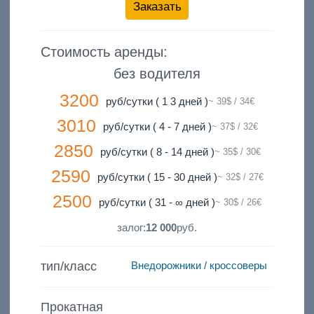
Заказать
Стоимость аренды:
без водителя
3200
руб/сутки ( 1 3 дней )
~ 39$ / 34€
3010
руб/сутки ( 4 - 7 дней )
~ 37$ / 32€
2850
руб/сутки ( 8 - 14 дней )
~ 35$ / 30€
2590
руб/сутки ( 15 - 30 дней )
~ 32$ / 27€
2500
руб/сутки ( 31 - ∞ дней )
~ 30$ / 26€
залог:
12 000
руб.
тип/класс
Внедорожники / кроссоверы
Прокатная