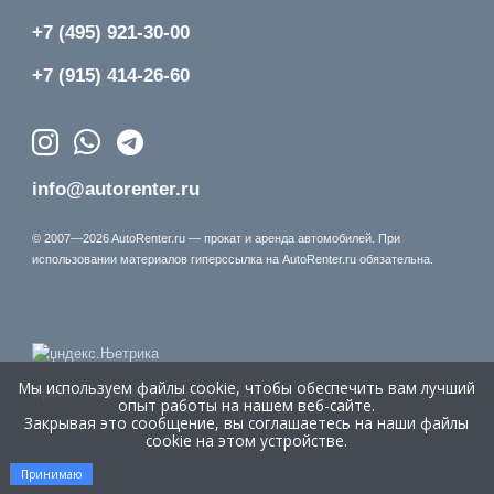
+7 (495) 921-30-00
+7 (915) 414-26-60
info@autorenter.ru
© 2007—2026 AutoRenter.ru — прокат и аренда автомобилей. При
использовании материалов гиперссылка на AutoRenter.ru обязательна.
Мы используем файлы cookie, чтобы обеспечить вам лучший
Время генерации страницы: 1.129 сек.
опыт работы на нашем веб-сайте.
Закрывая это сообщение, вы соглашаетесь на наши файлы
cookie на этом устройстве.
Принимаю